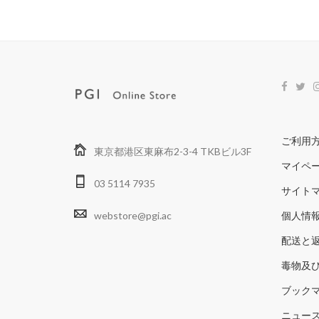
ご利用
東京都港区東麻布2-3-4 TKBビル3F
マイペ
03 5114 7935
サイト
webstore@pgi.ac
個人情
配送と
毒物及
ブック
ニュー