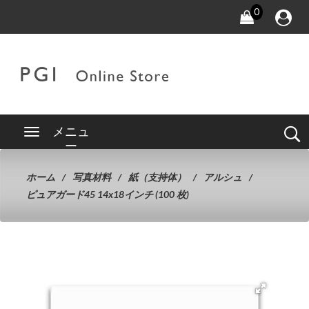
0
メニュ
ー
ホーム
写真材料
紙（支持体）
アルシュ
ピュアガード45 14x18インチ (100 枚)