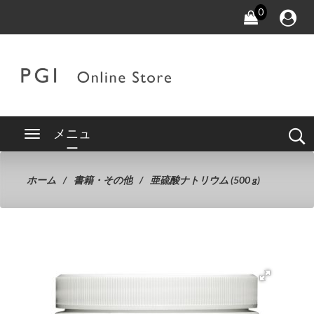
0
メニュ
ー
ホーム
書籍・その他
亜硫酸ナトリウム (500 g)