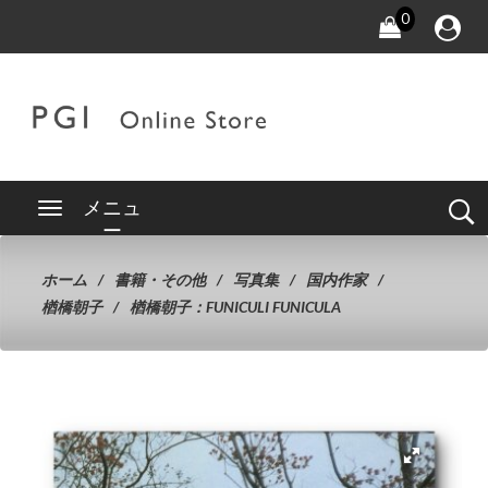
0
メニュ
ー
ホーム
書籍・その他
写真集
国内作家
楢橋朝子
楢橋朝子：FUNICULI FUNICULA