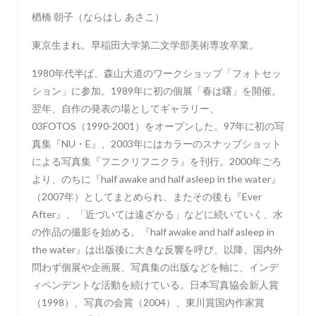
楢橋 朝子（ならはし あさこ）
東京生まれ。早稲田大学第二文学部美術専攻卒業。
1980年代半ば、森山大道のワークショップ「フォトセッ
ション」に参加。1989年に初の個展「春は曙」を開催。
翌年、自作の発表の場としてギャラリー、
03FOTOS（1990-2001）をオープンした。97年に初の写
真集『NU・E』、2003年にはカラーのスナップショット
による写真集『フニクリフニクラ』を刊行。2000年ごろ
より、のちに『half awake and half asleep in the water』
（2007年）としてまとめられ、またその後も『Ever
After』、「近づいては遠ざかる」などに続いていく、水
の作品の撮影を始める。『half awake and half asleep in
the water』は出版後に大きな反響を呼び、以降、国内外
問わず個展や企画展、写真集の出版などを軸に、インデ
ィペンデントな活動を続けている。日本写真協会新人賞
（1998）、写真の会賞（2004）、東川賞国内作家賞