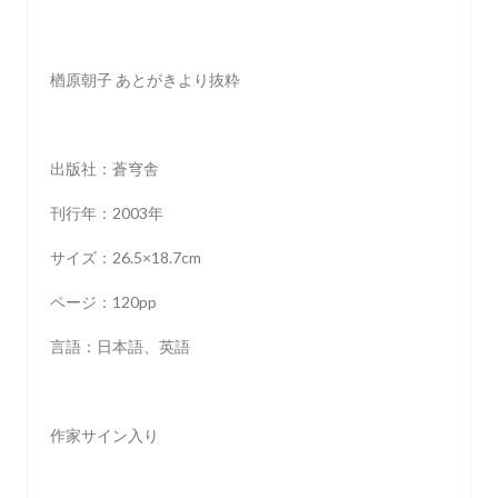
楢原朝子 あとがきより抜粋
出版社：蒼穹舎
刊行年：2003年
サイズ：26.5×18.7cm
ページ：120pp
言語：日本語、英語
作家サイン入り