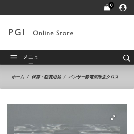
0
メニュ
ー
ホーム
保存・額装用品
パンサー静電気除去クロス