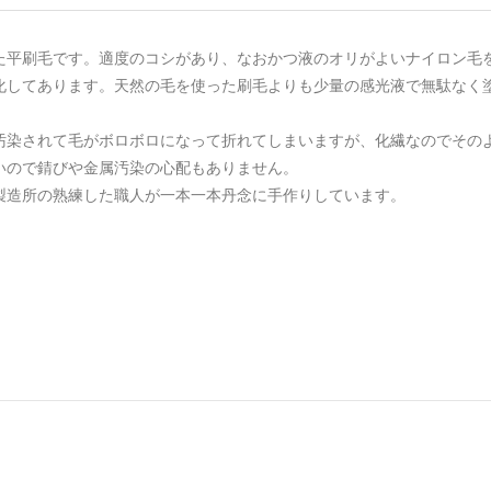
た平刷毛です。適度のコシがあり、なおかつ液のオリがよいナイロン毛
化してあります。天然の毛を使った刷毛よりも少量の感光液で無駄なく
汚染されて毛がボロボロになって折れてしまいますが、化繊なのでその
いので錆びや金属汚染の心配もありません。
製造所の熟練した職人が一本一本丹念に手作りしています。