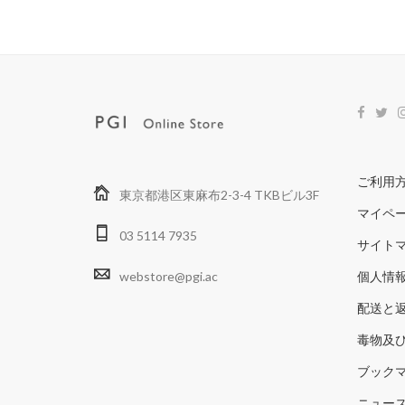
ご利用
東京都港区東麻布2-3-4 TKBビル3F
マイペ
03 5114 7935
サイト
webstore@pgi.ac
個人情
配送と
毒物及
ブック
ニュー