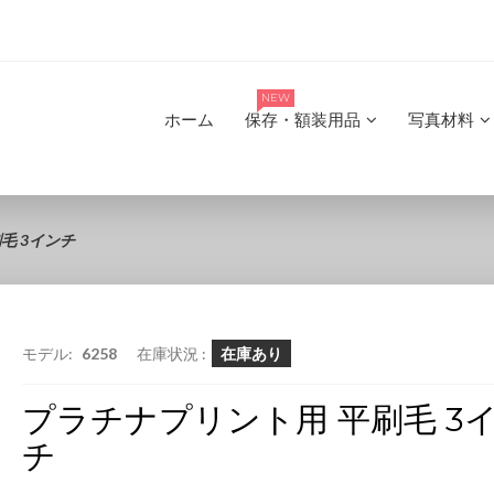
NEW
ホーム
保存・額装用品
写真材料
毛 3インチ
モデル:
6258
在庫状況 :
在庫あり
プラチナプリント用 平刷毛 3
チ