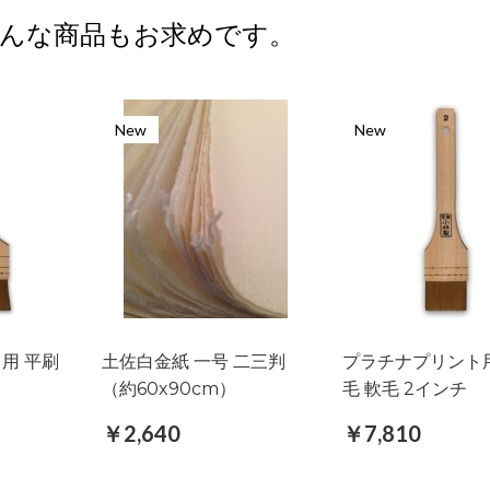
んな商品もお求めです。
New
New
用 平刷
土佐白金紙 一号 二三判
プラチナプリント用
（約60x90cm）
毛 軟毛 2インチ
￥2,640
￥7,810