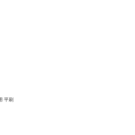
New
New
プリントフレーム 11x14イ
ンチ用
￥81,840
 平刷
塩化白金酸ナトリウ
20%溶液(Na2) (10 
￥25,960