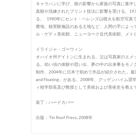
キャラハンに学び、彼の影響から家族の写真に集中し
真観や洗練されたプリント技法に影響を受ける。197
る。 1980年にセント・ヘレンズ山噴火を航空写
農地、核実験施設のある土地など、人間の手によって
ル・ゲティ美術館、ニューヨーク近代美術館、メト
イライジャ・ゴーウィン
オハイオ州デイトンに生まれる。父は写真家のエメッ
る。幼い頃の体験や思い出、夢の中の出来事をモノクローム
制作。2004年に日本で初めて作品が紹介された。最新
and Floating」がある。2008年、グッゲンハイム
ィ校学部長及び教授として美術および美術史を教え
装丁：ハードカバー
出版：Tin Roof Press, 2008年