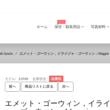
NEW
ホーム
保存・額装用品
写真材料
jah Gowin
エメット・ゴーウィン，イライジャ・ゴーウィン：Maggie
モデル:
12948
在庫状況 :
在庫切
前へ
商品リストに戻る
次へ
エメット・ゴーウィン，イラ