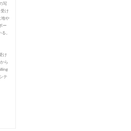
の写
を受け
土地や
ポー
いる。
受け
年から
ing
スシテ