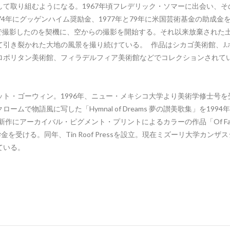
て取り組むようになる。1967年頃フレデリック・ソマーに出会い、そ
4年にグッゲンハイム奨励金、1977年と79年に米国芸術基金の助成金
真で撮影したのを契機に、空からの撮影を開始する。それ以来放棄された
引き裂かれた大地の風景を撮り続けている。 作品はシカゴ美術館、J.
ロポリタン美術館、フィラデルフィア美術館などでコレクションされて
ト・ゴーウィン。1996年、ニュー・メキシコ大学より美術学修士号を
で物語風に写した「Hymnal of Dreams 夢の讃美歌集」を1994
作にアーカイバル・ピグメント・プリントによるカラーの作品「Of Fall
奨学金を受ける。同年、Tin Roof Pressを設立。現在ミズーリ大学カンザ
ている。