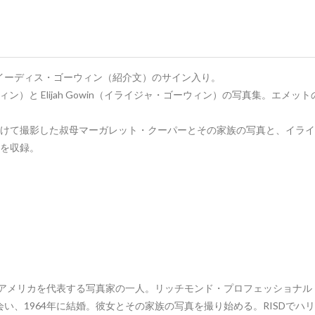
イーディス・ゴーウィン（紹介文）のサイン入り。
ウィン）と Elijah Gowin（イライジャ・ゴーウィン）の写真集。エメッ
にかけて撮影した叔母マーガレット・クーパーとその家族の写真と、イラ
真を収録。
代アメリカを代表する写真家の一人。リッチモンド・プロフェッショナル
い、1964年に結婚。彼女とその家族の写真を撮り始める。RISDでハ