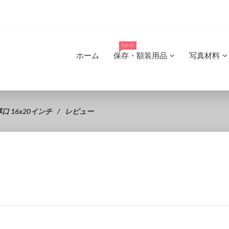
NEW
ホーム
保存・額装用品
写真材料
 16x20インチ
レビュー