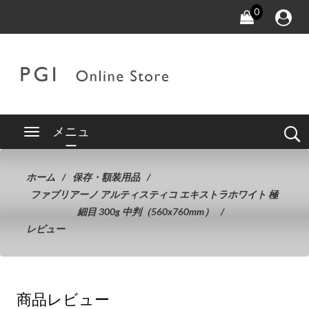
0
メニュ
ー
ホーム
保存・額装用品
ファブリアーノ アルティスティコ エキストラホワイト 極
細目 300g 中判（560x760mm）
レビュー
商品レビュー