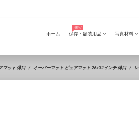
NEW
ホーム
保存・額装用品
写真材料
アマット 薄口
オーバーマット ピュアマット 26x32インチ 薄口
レ