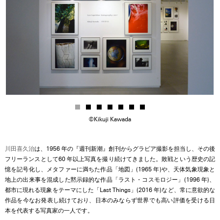
©Kikuji Kawada
川田喜久治
は、1956 年の『週刊新潮』創刊からグラビア撮影を担当し、その後
フリーランスとして60 年以上写真を撮り続けてきました。敗戦という歴史の記
憶を記号化し、メタファーに満ちた作品「地図」(1965 年)や、天体気象現象と
地上の出来事を混成した黙示録的な作品「ラスト・コスモロジー」(1996 年)、
都市に現れる現象をテーマにした「Last Things」(2016 年)など、常に意欲的な
作品を今なお発表し続けており、日本のみならず世界でも高い評価を受ける日
本を代表する写真家の一人です。