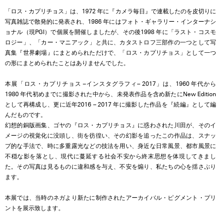
「ロス・カプリチョス」は、1972 年に『カメラ毎日』で連載したのを皮切りに
写真雑誌で散発的に発表され、1986 年にはフォト・ギャラリー・インターナシ
ョナル（現PGI）で個展を開催しましたが、その後1998 年に「ラスト・コスモ
ロジー」、「カー・マニアック」と共に、カタストロフ三部作の一つとして写
真集『世界劇場』にまとめられただけで、「ロス・カプリチョス」として一つ
の形にまとめられたことはありませんでした。
本展「ロス・カプリチョス –インスタグラフィ– 2017」は、1960 年代から
1980 年代初めまでに撮影された中から、未発表作品を含め新たにNew Edition
として再構成し、更に近年2016 – 2017 年に撮影した作品を『続編』として編
んだものです。
幻想的銅版画集、ゴヤの『ロス・カプリチョス』に惑わされた川田が、そのイ
メージの視覚化に没頭し、街を彷徨い、その幻影を追ったこの作品は、スナッ
プ的な手法で、時に多重露光などの技法を用い、身近な日常風景、都市風景に
不穏な影を落とし、現代に蔓延する社会不安から終末思想を体現してきまし
た。その写真は見るものに違和感を与え、不安を煽り、私たちの心を揺さぶり
ます。
本展では、当時のネガより新たに制作されたアーカイバル・ピグメント・プリ
ントを展示致します。