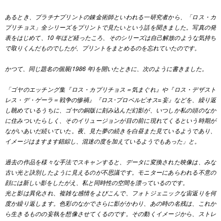
あるとき、プラチナプリントの錬金術師といわれる一研究者から、「ロス・カ
プリチョス」全シリーズをプリントで見たいという話を聞きました。写真の発
表をはじめて、10 年ほど経ったころ、そのシリーズは自己解放のような気持ち
で取りくんだものでしたが、プリントをまとめるのを忘れていたのです。
かつて、同じ題名の個展(1986 年)を開いたときに、次のように書きました。
「ゴヤのエッチング集『ロス・カプリチョス＝気まぐれ』や『ロス・デザスト
レス・デ・ゲーラ＝戦争の惨禍』『ロス･プロベルビオス=妄』などを、繰り返
し眺めているうちに、ゴヤの銅版に刻み込んだ幻影が、いつしか私の頭のなか
に住みついたらしく、そのイリュージョンが目の前に
現れてくるという時期が
ながいあいだ続いていた。夜、見た夢の続きを白昼また見ているようであり、
イメージはますます錯綜し、混迷の度
を加えているようでもあった」と。
過去の作品を様々な手法でスキャンすると、データに変換された映像は、みな
古い光と訣別したように見えるのが不思議です。モニターにあらわれる不意の
顔には新しい影をしたがえ、私と同時性の空間を漂っているのです。
光と影は異化され、複雑な感情をよびこんで、フォトジェニックな宙返りを何
度か繰り返します。色彩のなかでさらに影がかわり、あの時の名残は、これか
ら生きるものの妄執を想像させてくるのです。その動くイメージから、ストレ