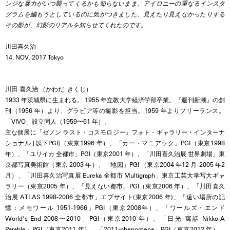
ンジな暴力がいつ襲ってくるかも知らないまま、アイロニーの重なるインスタ
グラムを編もうとしているのに気がつきました。見えたり見えなかったりする
その影が、幻影のリアルを知らせてくれたのです。
川田喜久治
14, NOV. 2017 Tokyo
川田 喜久治
（かわだ きくじ）
1933 年茨城県に生まれる。 1955 年立教大学経済学部卒業。『週刊新潮』の創
刊（1956 年）より、グラビア等の撮影を担当。1959 年よりフリーランス。
「VIVO」設立同人（1959〜61 年）。
主な個展に「ゼノン ラスト・コスモロジー」フォト・ギャラリー・インターナ
ショナル [以下PGI]（東京1996 年）、「カー・マニアック」PGI（東京1998
年）、「ユリイカ 全都市」PGI（東京2001 年）、「川田喜久治展 世界劇場」東
京都写真美術館（東京 2003 年）、「地図」PGI （東京2004 年12 月-2005 年2
月）、「川田喜久治写真展 Eureka 全都市 Multigraph」東京工芸大学写大ギャ
ラリー（東京2005 年）、「見えない都市」PGI（東京2006 年）、「川田喜久
治展 ATLAS 1998-2006 全都市」エプサイト(東京2006 年)、「遠い場所の記
憶：メモワール 1951-1966」PGI（東京2008年）、「ワールズ・エンド
World’s End 2008〜2010」PGI（東京2010 年）、「日光-寓話 Nikko-A
Parable」PGI（東京2011 年）、「2011-phenomena」PGI（東京2012 年）、