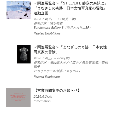
＜関連展覧会＞「STILL/LIFE 静寂の余韻に」
『まなざしの奇跡 日本女性写真家の冒険』
連動企画
2026.7.4(土) － 7.20(月・祝)
参加作家：清水裕貴
Bunkamura Gallery 8（渋谷ヒカリエ8F）
Related Exhibitions
＜関連展覧会＞「まなざしの奇跡 日本女性
写真家の冒険」
2026.7.4(土) － 8/26(水)
参加作家：潮田登久子／今道子／長島有里枝／楢橋
朝子
ヒカリエホール(渋谷ヒカリエ9F)
Related Exhibitions
【営業時間変更のお知らせ】
2026.6.3(水)
Information