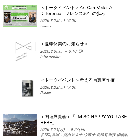
＜トークイベント＞Art Can Make A
Difference - フレンズ30年の歩み -
2026.8.29(土) 16:00~
Events
＜夏季休業のお知らせ＞
2026.8.8(土) － 8.16(日)
Information
＜トークイベント＞考える写真著作権
2026.8.22(土) 17:00~
Events
＜関連展覧会＞「I’M SO HAPPY YOU ARE
HERE」
2026.6.24(水) － 9.27(日)
参加写真家：潮田登久子 今道子 長島有里枝 楢橋朝
子