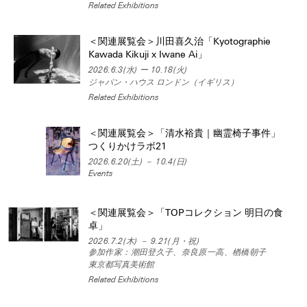
Related Exhibitions
＜関連展覧会＞川田喜久治「Kyotographie
Kawada Kikuji x Iwane Ai」
2026.6.3(水) ー 10.18(火)
ジャパン・ハウス ロンドン（イギリス）
Related Exhibitions
＜関連展覧会＞「清水裕貴｜幽霊椅子事件」
つくりかけラボ21
2026.6.20(土) － 10.4(日)
Events
＜関連展覧会＞「TOPコレクション 明日の食
卓」
2026.7.2(木) － 9.21(月・祝)
参加作家：潮田登久子、奈良原一高、楢橋朝子
東京都写真美術館
Related Exhibitions