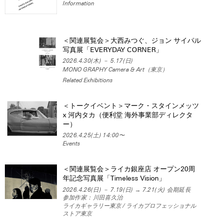
Information
＜関連展覧会＞大西みつぐ、ジョン サイパル
写真展「EVERYDAY CORNER」
2026.4.30(木) － 5.17(日)
MONO GRAPHY Camera & Art（東京）
Related Exhibitions
＜トークイベント＞マーク・スタインメッツ
x 河内タカ（便利堂 海外事業部ディレクタ
ー）
2026.4.25(土) 14:00〜
Events
＜関連展覧会＞ライカ銀座店 オープン20周
年記念写真展「Timeless Vision」
2026.4.26(日) － 7.19(日) → 7.21(火) 会期延長
参加作家：川田喜久治
ライカギャラリー東京 / ライカプロフェッショナル
ストア東京