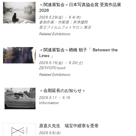
＜関連展覧会＞日本写真協会賞 受賞作品展
2026
2026.5.29(金) － 6.4(木)
参加作家：作家賞：井津建郎
富士フイルムフォトサロン 東京
Related Exhibitions
＜関連展覧会＞楢橋 朝子「 Between the
Lines 」
2026.5.15(金) － 6.20(土)
ZEIT-FOTO kunit
Related Exhibitions
＜会期延長のお知らせ＞
2026.5.11 － 5.15
Information
原直久先生 瑞宝中綬章を受章
2026.5.6(水)