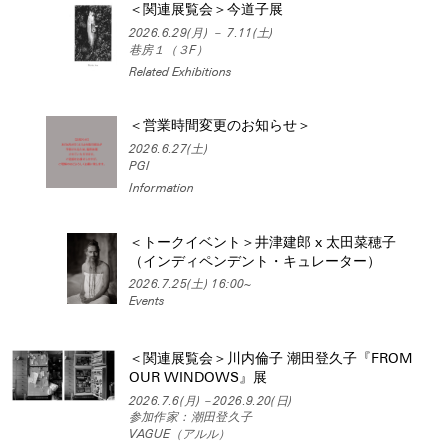
＜関連展覧会＞今道子展
2026.6.29(月) － 7.11(土)
巷房１（３F）
Related Exhibitions
＜営業時間変更のお知らせ＞
2026.6.27(土)
PGI
Information
＜トークイベント＞井津建郎 x 太田菜穂子
（インディペンデント・キュレーター）
2026.7.25(土) 16:00~
Events
＜関連展覧会＞川内倫子 潮田登久子『FROM
OUR WINDOWS』展
2026.7.6(月)－2026.9.20(日)
参加作家：潮田登久子
VAGUE（アルル）