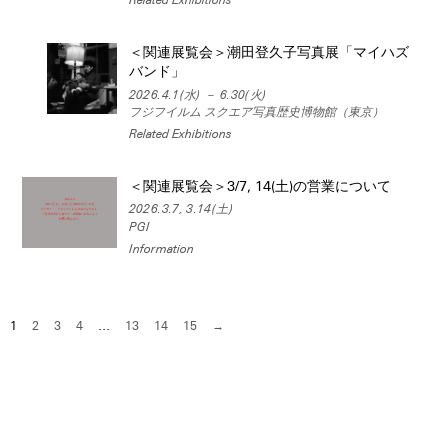
＜関連展覧会＞潮田登久子写真展「マイハズ
バンド」
2026.4.1(水) － 6.30(火)
フジフイルム スクエア写真歴史博物館（東京）
Related Exhibitions
＜関連展覧会＞3/7, 14(土)の営業について
2026.3.7, 3.14(土)
PGI
Information
1
2
3
4
…
13
14
15
→