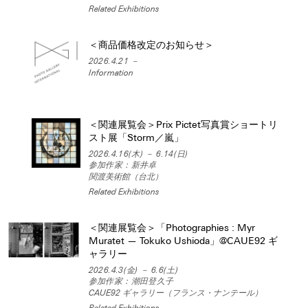
Related Exhibitions
＜商品価格改定のお知らせ＞
2026.4.21 －
Information
＜関連展覧会＞Prix Pictet写真賞ショートリ
スト展「Storm／嵐」
2026.4.16(木) － 6.14(日)
参加作家：新井卓
関渡美術館（台北）
Related Exhibitions
＜関連展覧会＞「Photographies : Myr
Muratet — Tokuko Ushioda」@CAUE92 ギ
ャラリー
2026.4.3(金) － 6.6(土)
参加作家：潮田登久子
CAUE92 ギャラリー（フランス・ナンテール）
Related Exhibitions