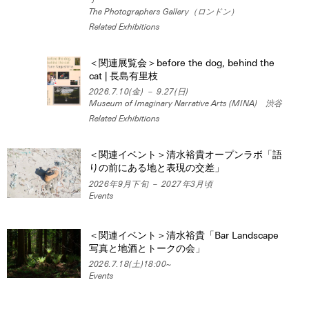
The Photographers Gallery（ロンドン）
Related Exhibitions
＜関連展覧会＞before the dog, behind the
cat | 長島有里枝
2026.7.10(金) － 9.27(日)
Museum of Imaginary Narrative Arts (MINA) 渋谷
Related Exhibitions
＜関連イベント＞清水裕貴オープンラボ「語
りの前にある地と表現の交差」
2026年9月下旬 － 2027年3月頃
Events
＜関連イベント＞清水裕貴「Bar Landscape
写真と地酒とトークの会」
2026.7.18(土)18:00~
Events